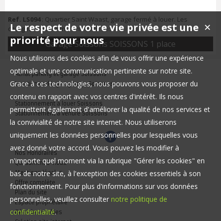
Ref. LS094
: Quartier Saint Waast, garage fermé à louer. Les
Le respect de votre vie privée est une
✕
charges concernent l'entretien des accès au garage.
priorité pour nous
Garage Soissons SOISSONS 1 place
Nous utilisons des cookies afin de vous offrir une expérience
optimale et une communication pertinente sur notre site.
Achat parking et garage Soissons
Grace à ces technologies, nous pouvons vous proposer du
Location parking et garage Soissons
contenu en rapport avec vos centres d'intérêt. Ils nous
Stationnement à louer Soissons
permettent également d'améliorer la qualité de nos services et
Stationnement à vendre Soissons
la convivialité de notre site internet. Nous utiliserons
uniquement les données personnelles pour lesquelles vous
avez donné votre accord. Vous pouvez les modifier à
Nos Honoraires
n'importe quel moment via la rubrique "Gérer les cookies" en
Qui sommes-nous
bas de notre site, à l'exception des cookies essentiels à son
Mentions légales
Offre complète
fonctionnement. Pour plus d'informations sur vos données
Plan du site
personnelles, veuillez consulter
notre politique de
Espace propriétaire
confidentialité
.
Gérer les cookies