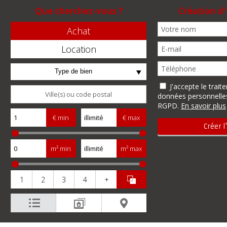
Que cherchez-vous ?
Création d'
Achat
Location
Type de bien
J'accepte le trai
données personnell
RGPD.
En savoir plus
€ min
€ max
m² min
m² max
1
2
3
4
+