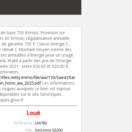
 de base 720 €/mois. Provision sur
s 65 €/mois, régularisation annuelle.
 de garantie 720 €. Classe énergie C,
e climat C Montant moyen estimé des
ses annuelles d'énergie pour un usage
rd, établi à partir des prix de l'énergie
nnée 2021 : entre 650.00 et 920.00 €.
onoraires :
//files.netty.immo/file/aia/159/5aeaY/tar
tion_hono_aia_2025.pdf
Les informations
s risques auxquels ce bien est exposé
isponibles sur le site Géorisques :
sques.gouv.fr
Loué
Référence
LA6782
Ville
Soissons
02200