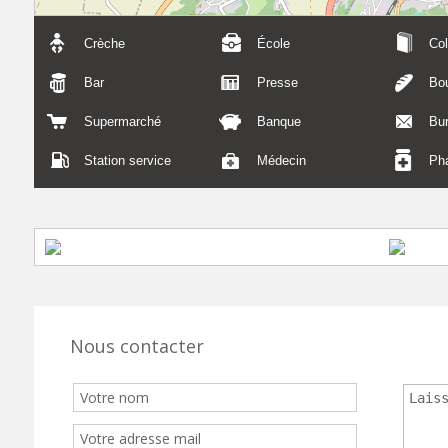
Crèche
École
Col
Bar
Presse
Bou
Supermarché
Banque
Bu
Station service
Médecin
Ph
Nous contacter