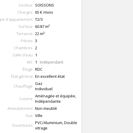
Secteur
SOISSONS
Charges
65 € /mois
pe d'appartement
T2/3
Surface
60.87
m²
Terrasse
22
m²
Pièces
3
Chambres
2
Salle d'eau
1
WC
1
Indépendant
Étage
RDC
État général
En excellent état
Gaz
Chauffage
Individuel
Aménagée et équipée,
Cuisine
Indépendante
Ameublement
Non meublé
Vue
Ville
PVC/Aluminium, Double
Ouvertures
vitrage