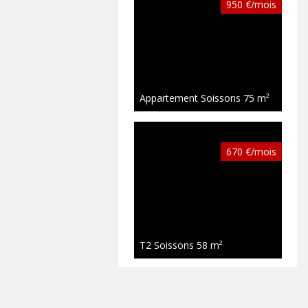
950 €/mois
Appartement Soissons
75 m²
670 €/mois
T2 Soissons
58 m²
Nouveauté
680 €/mois