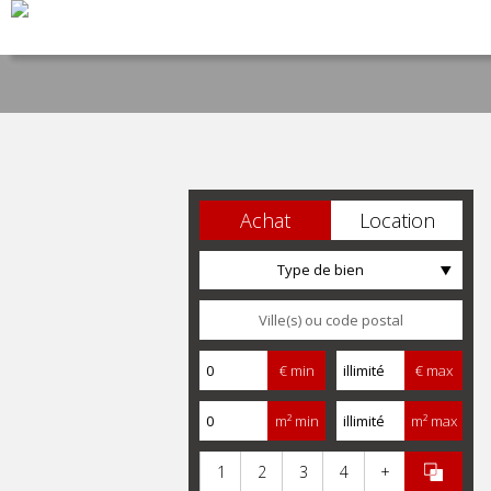
Achat
Location
Type de bien
€ min
€ max
m² min
m² max
1
2
3
4
+