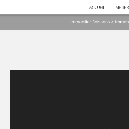
ACCUEIL
METIE
Immobilier Soissons
>
Immobil