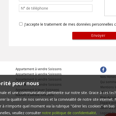
J'accepte le traitement de mes données personnelle
Appartement à vendre Soissons
Appartement à vendre Soissons
Nos Honor
Appartement à vendre Soissons
orité pour nous
Qui somm
Appartement à vendre Soissons
Mentions l
Appartement à louer Soissons
timale et une communication pertinente sur notre site. Grace à ces 
Offre comp
Maison à vendre Soissons
Plan du sit
er la qualité de nos services et la convivialité de notre site interne
Espace pro
 à n'importe quel moment via la rubrique "Gérer les cookies" en bas d
Gérer les 
elles, veuillez consulter
notre politique de confidentialité
.
Logiciel de