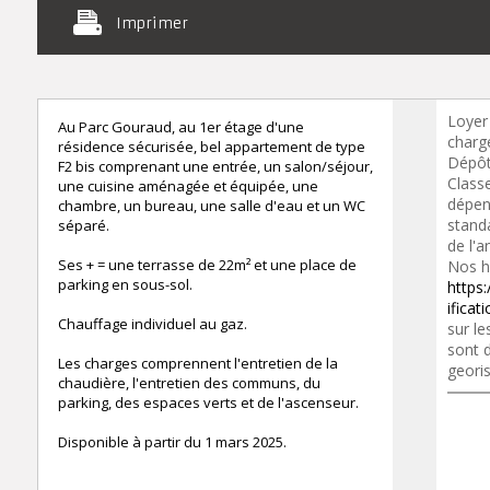
Imprimer
Loyer
Au Parc Gouraud, au 1er étage d'une
charge
résidence sécurisée, bel appartement de type
Dépôt
F2 bis comprenant une entrée, un salon/séjour,
Class
une cuisine aménagée et équipée, une
dépen
chambre, un bureau, une salle d'eau et un WC
standa
séparé.
de l'a
Ses + = une terrasse de 22m² et une place de
Nos h
parking en sous-sol.
https:
ifica
Chauffage individuel au gaz.
sur le
sont d
Les charges comprennent l'entretien de la
geori
chaudière, l'entretien des communs, du
parking, des espaces verts et de l'ascenseur.
Disponible à partir du 1 mars 2025.