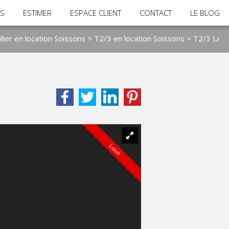
RS
ESTIMER
ESPACE CLIENT
CONTACT
LE BLOG
ier en location Soissons
>
T2/3 en location Soissons
> T2/3 LA6
Loué