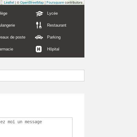
Leaflet
| ©
OpenStreetMap
|
Foursquare
contributors
lège
Lycée
langerie
Restaurant
reaux de poste
Parking
armacie
Hôpital