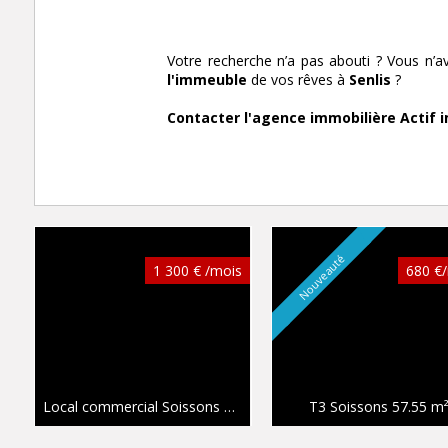
Votre recherche n’a pas abouti ? Vous n’a
l'immeuble
de vos rêves à
Senlis
?
Contacter l'agence immobilière Actif i
Nouveauté
1 300 € /mois
680 €
Local commercial Soissons
109 m²
T3 Soissons
57.55 m