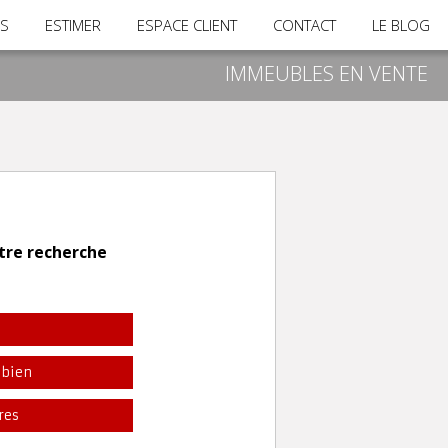
RS
ESTIMER
ESPACE CLIENT
CONTACT
LE BLOG
IMMEUBLES EN VENTE
tre recherche
l
 bien
res