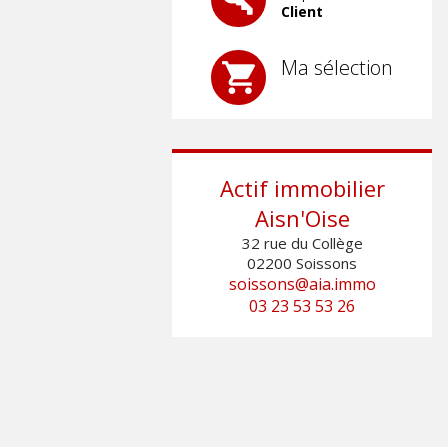
Client
1
2
Ma sélection
Actif immobilier
Aisn'Oise
32 rue du Collège
02200
Soissons
soissons@aia.immo
03 23 53 53 26