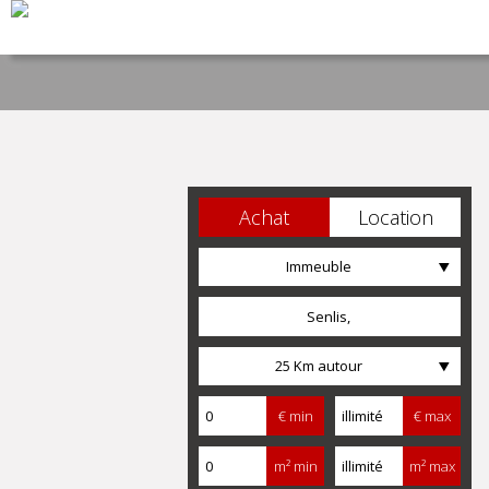
Achat
Location
Immeuble
25 Km autour
€ min
€ max
m² min
m² max