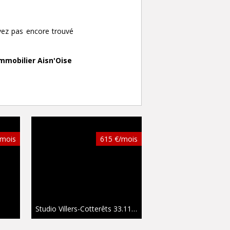
vez pas encore trouvé
mmobilier Aisn'Oise
/mois
615 €/mois
²
Studio Villers-Cotterêts
33.11 m²