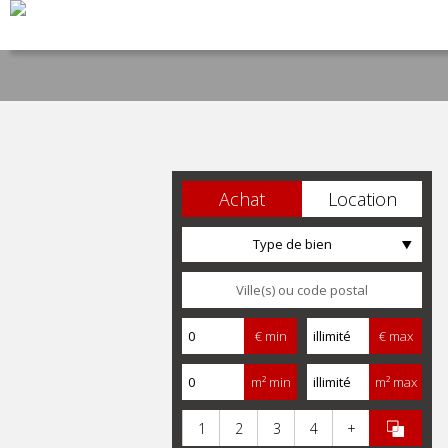
Achat
Location
Type de bien
€ min
€ max
m² min
m² max
1
2
3
4
+