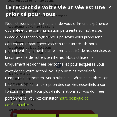
Location appartement Soissons
Le respect de votre vie privée est une
✕
Location appartement Villers-Cotterêts
Achat terrain Soissons
priorité pour nous
Achat immobilier professionnel Soissons
Nous utilisons des cookies afin de vous offrir une expérience
Appartement à vendre Soissons
optimale et une communication pertinente sur notre site.
Appartement à vendre Soissons
Grace à ces technologies, nous pouvons vous proposer du
Appartement à vendre Soissons
Appartement à vendre Soissons
contenu en rapport avec vos centres d'intérêt. Ils nous
Appartement à louer Soissons
permettent également d'améliorer la qualité de nos services et
Maison à vendre Soissons
la convivialité de notre site internet. Nous utiliserons
uniquement les données personnelles pour lesquelles vous
avez donné votre accord. Vous pouvez les modifier à
Nos Honoraires
n'importe quel moment via la rubrique "Gérer les cookies" en
Qui sommes-nous
bas de notre site, à l'exception des cookies essentiels à son
Mentions légales
Offre complète
fonctionnement. Pour plus d'informations sur vos données
Plan du site
personnelles, veuillez consulter
notre politique de
Espace propriétaire
confidentialité
.
Gérer les cookies
Logiciel immobilier