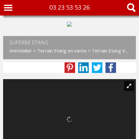
03 23 53 53 26
SUPERBE ETANG
Immobilier
>
Terrain Etang en vente
> Terrain Etang VT722