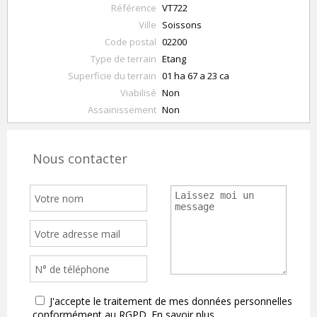
Référence
VT722
Ville
Soissons
Code postal
02200
Type de terrain
Etang
Superficie du terrain
01 ha 67 a 23 ca
Viabilisé
Non
Assainissement
Non
Nous contacter
J'accepte le traitement de mes données personnelles
conformément au RGPD.
En savoir plus