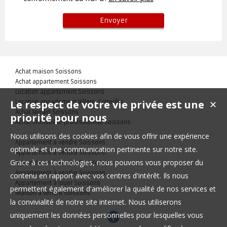
Achat maison Soissons
Achat appartement Soissons
Location appartement Soissons
Le respect de votre vie privée est une
Location appartement Villers-Cotterêts
✕
Achat terrain Soissons
priorité pour nous
Achat immobilier professionnel Soissons
Nous utilisons des cookies afin de vous offrir une expérience
Appartement à vendre Soissons
optimale et une communication pertinente sur notre site.
Appartement à vendre Soissons
Grace à ces technologies, nous pouvons vous proposer du
Appartement à vendre Soissons
Appartement à vendre Soissons
contenu en rapport avec vos centres d'intérêt. Ils nous
Appartement à louer Soissons
permettent également d'améliorer la qualité de nos services et
Maison à vendre Soissons
la convivialité de notre site internet. Nous utiliserons
uniquement les données personnelles pour lesquelles vous