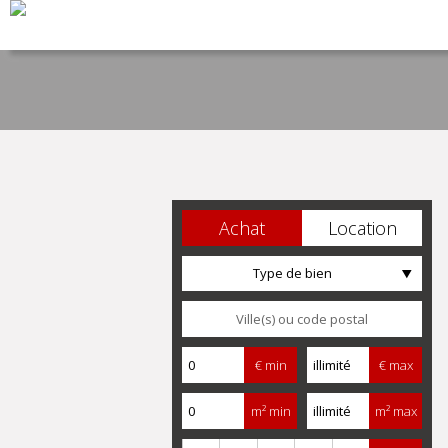
Achat
Location
Type de bien
€ min
€ max
m² min
m² max