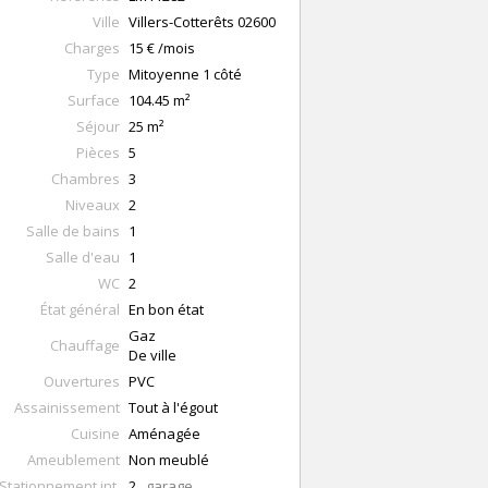
Ville
Villers-Cotterêts
02600
Charges
15 € /mois
Type
Mitoyenne 1 côté
Surface
104.45
m²
Séjour
25
m²
Pièces
5
Chambres
3
Niveaux
2
Salle de bains
1
Salle d'eau
1
WC
2
État général
En bon état
Gaz
Chauffage
De ville
Ouvertures
PVC
Assainissement
Tout à l'égout
Cuisine
Aménagée
Ameublement
Non meublé
Stationnement int.
2
garage