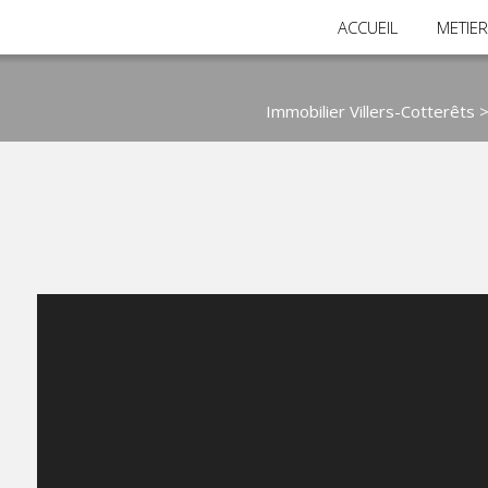
ACCUEIL
METIE
Immobilier Villers-Cotterêts