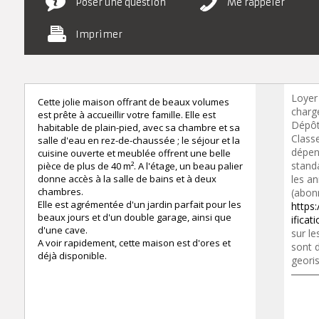
Poser une question
Me rappeler
Imprimer
Loyer
Cette jolie maison offrant de beaux volumes
charge
est prête à accueillir votre famille. Elle est
Dépôt
habitable de plain-pied, avec sa chambre et sa
Class
salle d'eau en rez-de-chaussée ; le séjour et la
dépen
cuisine ouverte et meublée offrent une belle
standa
pièce de plus de 40 m². A l'étage, un beau palier
donne accès à la salle de bains et à deux
les a
chambres.
(abon
Elle est agrémentée d'un jardin parfait pour les
https:
beaux jours et d'un double garage, ainsi que
ifica
d'une cave.
sur le
A voir rapidement, cette maison est d'ores et
sont d
déjà disponible.
geori