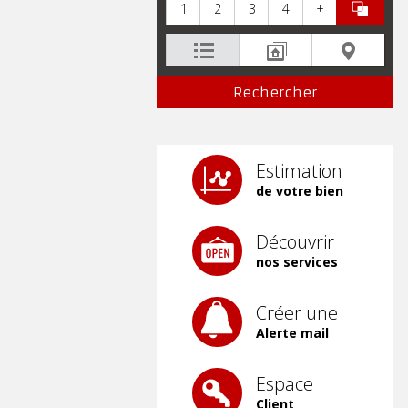
1
2
3
4
+
Estimation
de votre bien
Découvrir
nos services
Créer une
Alerte mail
Espace
Client