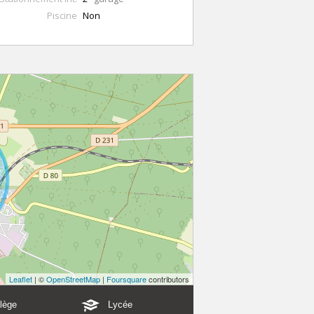
Piscine
Non
Leaflet
| ©
OpenStreetMap
|
Foursquare
contributors
lège
Lycée