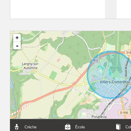
+
-
Crèche
École
Col