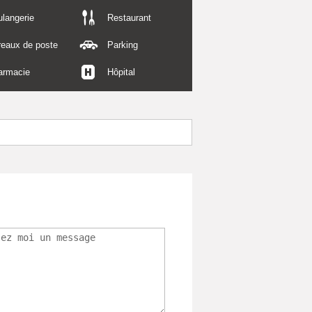
langerie
Restaurant
reaux de poste
Parking
armacie
Hôpital