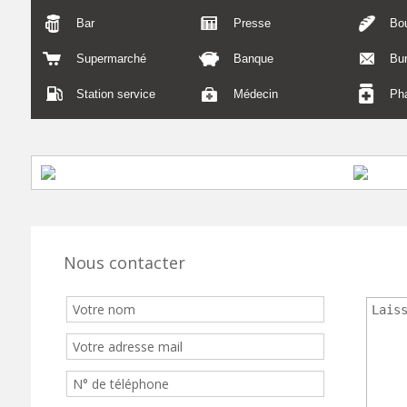
Bar
Presse
Bou
Supermarché
Banque
Bu
Station service
Médecin
Ph
Nous contacter