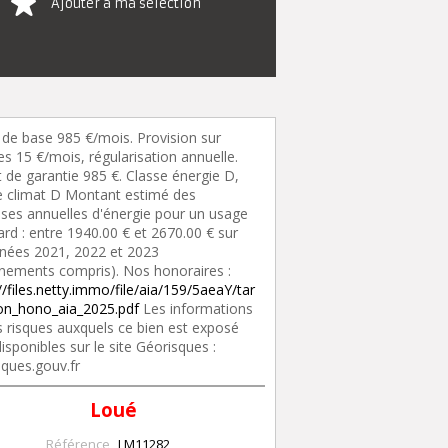
Ajouter à ma sélection
 de base 985 €/mois. Provision sur
s 15 €/mois, régularisation annuelle.
 de garantie 985 €. Classe énergie D,
e climat D Montant estimé des
ses annuelles d'énergie pour un usage
rd : entre 1940.00 € et 2670.00 € sur
nnées 2021, 2022 et 2023
nements compris). Nos honoraires :
//files.netty.immo/file/aia/159/5aeaY/tar
tion_hono_aia_2025.pdf
Les informations
s risques auxquels ce bien est exposé
isponibles sur le site Géorisques :
sques.gouv.fr
Loué
Référence
LM11282