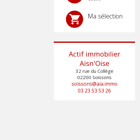
Ma sélection
Actif immobilier
Aisn'Oise
32 rue du Collège
02200
Soissons
soissons@aia.immo
03 23 53 53 26