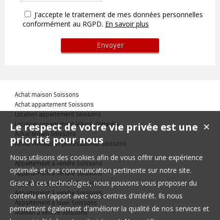
J'accepte le traitement de mes données personnelles
conformément au RGPD.
En savoir plus
Achat maison Soissons
Achat appartement Soissons
Location appartement Soissons
Le respect de votre vie privée est une
Location appartement Villers-Cotterêts
✕
Achat terrain Soissons
priorité pour nous
Achat immobilier professionnel Soissons
Nous utilisons des cookies afin de vous offrir une expérience
Appartement à vendre Soissons
optimale et une communication pertinente sur notre site.
Appartement à vendre Soissons
Grace à ces technologies, nous pouvons vous proposer du
Appartement à vendre Soissons
Appartement à vendre Soissons
contenu en rapport avec vos centres d'intérêt. Ils nous
Appartement à louer Soissons
permettent également d'améliorer la qualité de nos services et
Maison à vendre Soissons