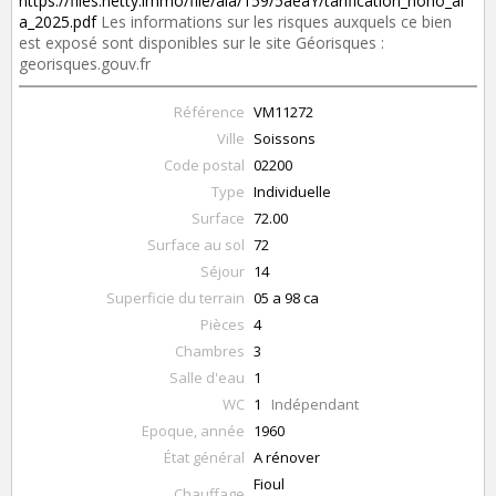
https://files.netty.immo/file/aia/159/5aeaY/tarification_hono_ai
a_2025.pdf
Les informations sur les risques auxquels ce bien
est exposé sont disponibles sur le site Géorisques :
georisques.gouv.fr
Référence
VM11272
Ville
Soissons
Code postal
02200
Type
Individuelle
Surface
72.00
Surface au sol
72
Séjour
14
Superficie du terrain
05 a 98 ca
Pièces
4
Chambres
3
Salle d'eau
1
WC
1
Indépendant
Epoque, année
1960
État général
A rénover
Fioul
Chauffage