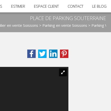
RS
ESTIMER
ESPACE CLIENT
CONTACT
LE BLOG
PLACE DE PARKING SOUTERRAINE
lier en vente Soissons
>
Parking en vente Soissons
> Parking VS