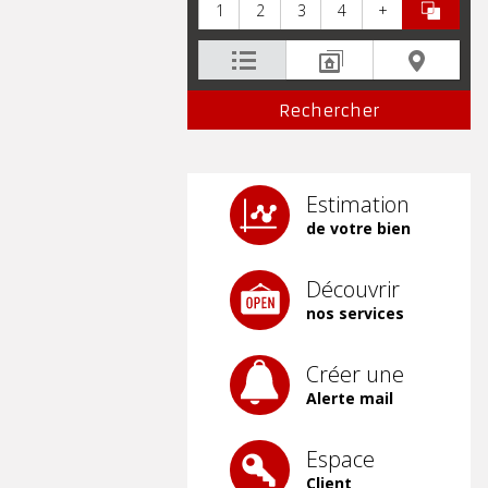
1
2
3
4
+
Estimation
de votre bien
Découvrir
nos services
Créer une
Alerte mail
Espace
Client