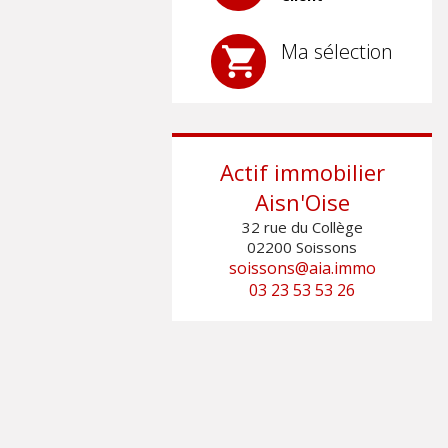
Ma sélection
Actif immobilier
Aisn'Oise
32 rue du Collège
02200
Soissons
soissons@aia.immo
03 23 53 53 26