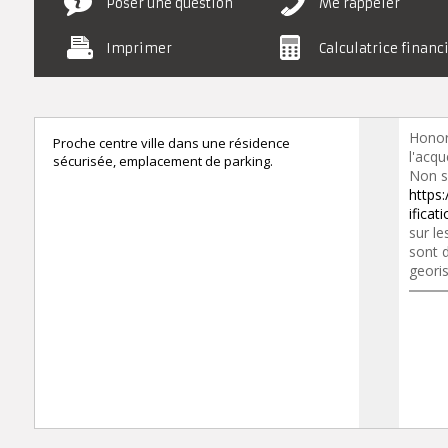
Poser une question
Me rappeler
Imprimer
Calculatrice financ
Honor
Proche centre ville dans une résidence
l'acqu
sécurisée, emplacement de parking.
Non s
https:
ifica
sur le
sont d
geori