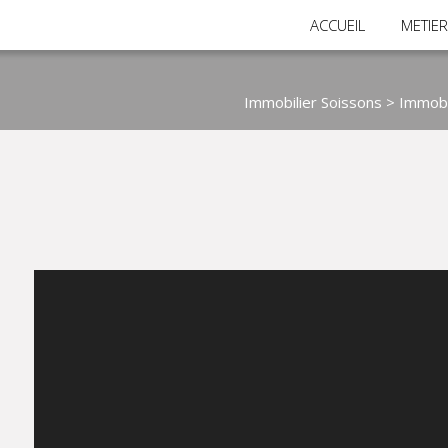
ACCUEIL
METIE
Immobilier Soissons
>
Immobi