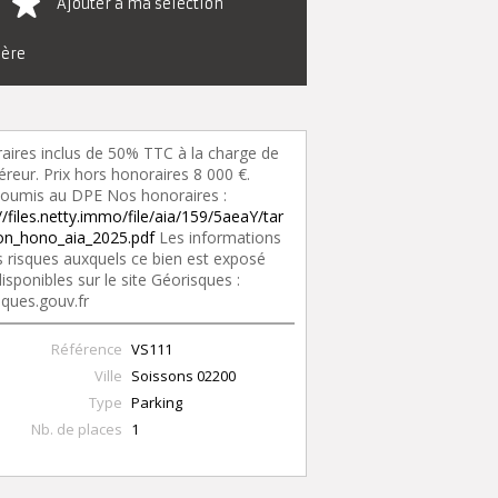
Ajouter à ma sélection
ière
aires inclus de 50% TTC à la charge de
éreur. Prix hors honoraires 8 000 €.
oumis au DPE Nos honoraires :
//files.netty.immo/file/aia/159/5aeaY/tar
tion_hono_aia_2025.pdf
Les informations
s risques auxquels ce bien est exposé
isponibles sur le site Géorisques :
sques.gouv.fr
Référence
VS111
Ville
Soissons
02200
Type
Parking
Nb. de places
1