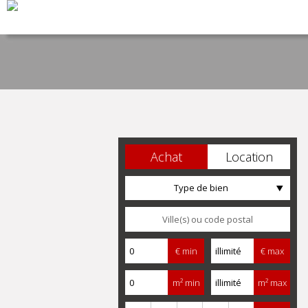
Achat
Location
Type de bien
€ min
€ max
m² min
m² max