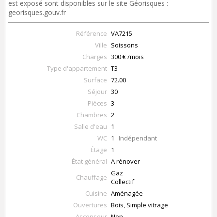
est exposé sont disponibles sur le site Géorisques :
georisques.gouv.fr
Référence
VA7215
Ville
Soissons
Charges
300 € /mois
Type d'appartement
T3
Surface
72.00
Séjour
30
Pièces
3
Chambres
2
Salle d'eau
1
WC
1
Indépendant
Étage
1
État général
A rénover
Gaz
Chauffage
Collectif
Cuisine
Aménagée
Ouvertures
Bois, Simple vitrage
Ascenseur
Non