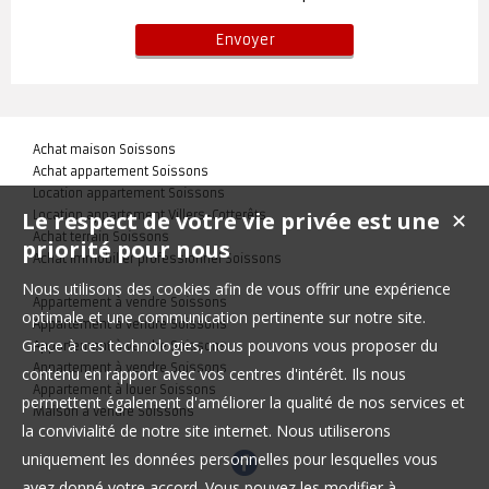
Achat maison Soissons
Achat appartement Soissons
Location appartement Soissons
Le respect de votre vie privée est une
Location appartement Villers-Cotterêts
✕
Achat terrain Soissons
priorité pour nous
Achat immobilier professionnel Soissons
Nous utilisons des cookies afin de vous offrir une expérience
Appartement à vendre Soissons
optimale et une communication pertinente sur notre site.
Appartement à vendre Soissons
Grace à ces technologies, nous pouvons vous proposer du
Appartement à vendre Soissons
Appartement à vendre Soissons
contenu en rapport avec vos centres d'intérêt. Ils nous
Appartement à louer Soissons
permettent également d'améliorer la qualité de nos services et
Maison à vendre Soissons
la convivialité de notre site internet. Nous utiliserons
uniquement les données personnelles pour lesquelles vous
avez donné votre accord. Vous pouvez les modifier à