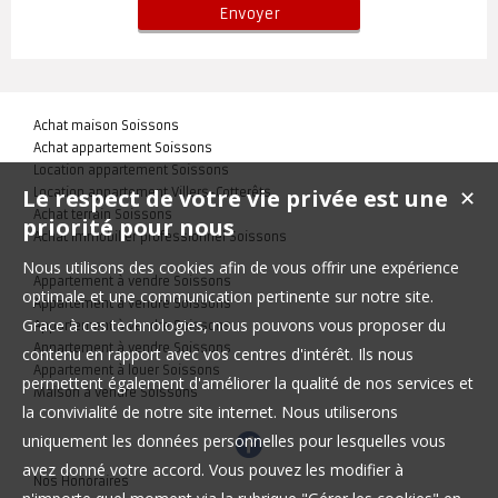
Achat maison Soissons
Achat appartement Soissons
Location appartement Soissons
Le respect de votre vie privée est une
Location appartement Villers-Cotterêts
✕
Achat terrain Soissons
priorité pour nous
Achat immobilier professionnel Soissons
Nous utilisons des cookies afin de vous offrir une expérience
Appartement à vendre Soissons
optimale et une communication pertinente sur notre site.
Appartement à vendre Soissons
Grace à ces technologies, nous pouvons vous proposer du
Appartement à vendre Soissons
Appartement à vendre Soissons
contenu en rapport avec vos centres d'intérêt. Ils nous
Appartement à louer Soissons
permettent également d'améliorer la qualité de nos services et
Maison à vendre Soissons
la convivialité de notre site internet. Nous utiliserons
uniquement les données personnelles pour lesquelles vous
avez donné votre accord. Vous pouvez les modifier à
Nos Honoraires