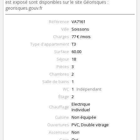
est exposé sont disponibles sur le site Géorisques :
georisques.gouv.fr
Référence
VA7161
Ville
Soissons
Charges
77 € /mois
Type d'appartement
T3
Surface
60.00
Séjour
18
Pièces
3
Chambres
2
Salle de bains
1
WC
1
Indépendant
Étage
2
Electrique
Chauffage
Individuel
Cuisine
Non équipée
Ouvertures
PVC, Double vitrage
Ascenseur
Non
Cave
Oui