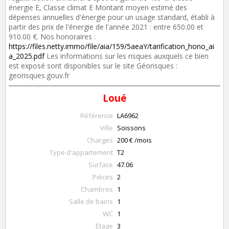
énergie E, Classe climat E Montant moyen estimé des
dépenses annuelles d'énergie pour un usage standard, établi à
partir des prix de l'énergie de l'année 2021 : entre 650.00 et
910.00 €. Nos honoraires :
https://files.netty.immo/file/aia/159/5aeaY/tarification_hono_ai
a_2025.pdf
Les informations sur les risques auxquels ce bien
est exposé sont disponibles sur le site Géorisques :
georisques.gouv.fr
Loué
Référence
LA6962
Ville
Soissons
Charges
200 € /mois
Type d'appartement
T2
Surface
47.06
Pièces
2
Chambres
1
Salle de bains
1
WC
1
Étage
3