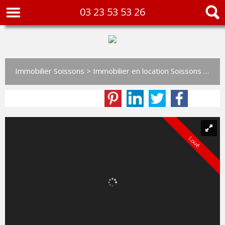
03 23 53 53 26
Immobilier Soissons
>
Immobilier en location Soissons
>
T2 e
Loué