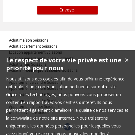
Achat maison Soissons
Achat appartement Soissons
Location appartement Soissons
Le respect de votre vie privée est une
Location appartement Villers-Cotterêts
✕
Achat terrain Soissons
priorité pour nous
Achat immobilier professionnel Soissons
Nous utilisons des cookies afin de vous offrir une expérience
Appartement à vendre Soissons
optimale et une communication pertinente sur notre site.
Appartement à vendre Soissons
Grace à ces technologies, nous pouvons vous proposer du
Appartement à vendre Soissons
Appartement à vendre Soissons
contenu en rapport avec vos centres d'intérêt. Ils nous
Appartement à louer Soissons
permettent également d'améliorer la qualité de nos services et
Maison à vendre Soissons
la convivialité de notre site internet. Nous utiliserons
uniquement les données personnelles pour lesquelles vous
avez donné votre accord. Vous pouvez les modifier à