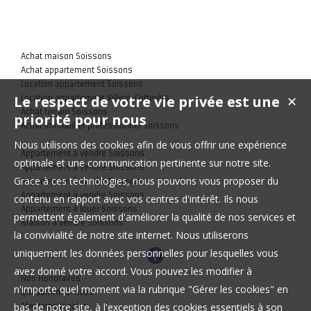
Achat maison Soissons
Achat appartement Soissons
Location appartement Soissons
Le respect de votre vie privée est une
✕
Location appartement Villers-Cotterêts
Achat terrain Soissons
priorité pour nous
Achat immobilier professionnel Soissons
Nous utilisons des cookies afin de vous offrir une expérience
Appartement à vendre Soissons
optimale et une communication pertinente sur notre site.
Appartement à vendre Soissons
Grace à ces technologies, nous pouvons vous proposer du
Appartement à vendre Soissons
Appartement à vendre Soissons
contenu en rapport avec vos centres d'intérêt. Ils nous
Appartement à louer Soissons
permettent également d'améliorer la qualité de nos services et
Maison à vendre Soissons
la convivialité de notre site internet. Nous utiliserons
uniquement les données personnelles pour lesquelles vous
avez donné votre accord. Vous pouvez les modifier à
Nos Honoraires
n'importe quel moment via la rubrique "Gérer les cookies" en
Qui sommes-nous
bas de notre site, à l'exception des cookies essentiels à son
Mentions légales