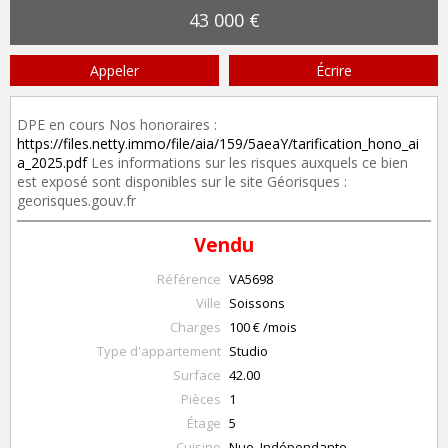
43 000 €
Appeler
Écrire
DPE en cours Nos honoraires :
https://files.netty.immo/file/aia/159/5aeaY/tarification_hono_ai
a_2025.pdf
Les informations sur les risques auxquels ce bien
est exposé sont disponibles sur le site Géorisques :
georisques.gouv.fr
Vendu
Référence
VA5698
Ville
Soissons
Charges
100 € /mois
Type d'appartement
Studio
Surface
42.00
Pièces
1
Étage
5
Cuisine
Nue, Indépendante