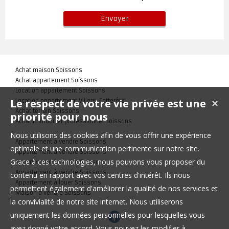
Achat maison Soissons
Achat appartement Soissons
Location appartement Soissons
Le respect de votre vie privée est une
Location appartement Villers-Cotterêts
✕
Achat terrain Soissons
priorité pour nous
Achat immobilier professionnel Soissons
Nous utilisons des cookies afin de vous offrir une expérience
Appartement à vendre Soissons
optimale et une communication pertinente sur notre site.
Appartement à vendre Soissons
Grace à ces technologies, nous pouvons vous proposer du
Appartement à vendre Soissons
Appartement à vendre Soissons
contenu en rapport avec vos centres d'intérêt. Ils nous
Appartement à louer Soissons
permettent également d'améliorer la qualité de nos services et
Maison à vendre Soissons
la convivialité de notre site internet. Nous utiliserons
uniquement les données personnelles pour lesquelles vous
avez donné votre accord. Vous pouvez les modifier à