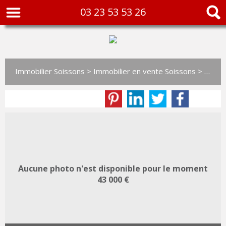
03 23 53 53 26
Immobilier Soissons
>
Immobilier en vente Soissons
>
Studi
Aucune photo n'est disponible pour le moment
43 000 €