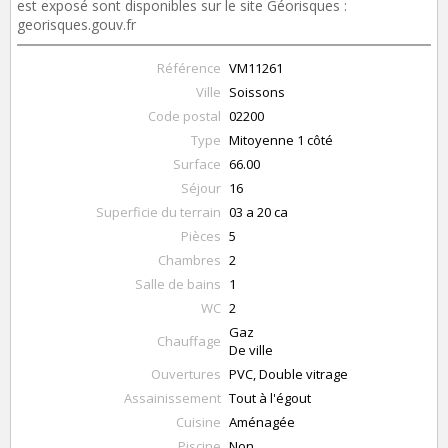
est exposé sont disponibles sur le site Géorisques :
georisques.gouv.fr
Référence
VM11261
Ville
Soissons
Code postal
02200
Type
Mitoyenne 1 côté
Surface
66.00
Séjour
16
Superficie du terrain
03 a 20 ca
Pièces
5
Chambres
2
Salle de bains
1
WC
2
Gaz
Chauffage
De ville
Ouvertures
PVC, Double vitrage
Assainissement
Tout à l'égout
Cuisine
Aménagée
Piscine
Non