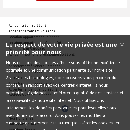
Achat maison Soissons
Achat appartement Soissons
Location appartement Soissons
Le respect de votre vie privée est une
Location appartement Villers-Cotterêts
✕
Achat terrain Soissons
priorité pour nous
Achat immobilier professionnel Soissons
Nous utilisons des cookies afin de vous offrir une expérience
Appartement à vendre Soissons
optimale et une communication pertinente sur notre site.
Appartement à vendre Soissons
Grace à ces technologies, nous pouvons vous proposer du
Appartement à vendre Soissons
Appartement à vendre Soissons
contenu en rapport avec vos centres d'intérêt. Ils nous
Appartement à louer Soissons
permettent également d'améliorer la qualité de nos services et
Maison à vendre Soissons
la convivialité de notre site internet. Nous utiliserons
uniquement les données personnelles pour lesquelles vous
avez donné votre accord. Vous pouvez les modifier à
Nos Honoraires
n'importe quel moment via la rubrique "Gérer les cookies" en
Qui sommes-nous