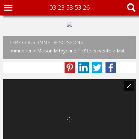
03 23 53 53 26
1ERE COURONNE DE SOISSONS
Immobilier
>
Maison Mitoyenne 1 côté en vente
> Maison mitoyenne 1 côté VM11261