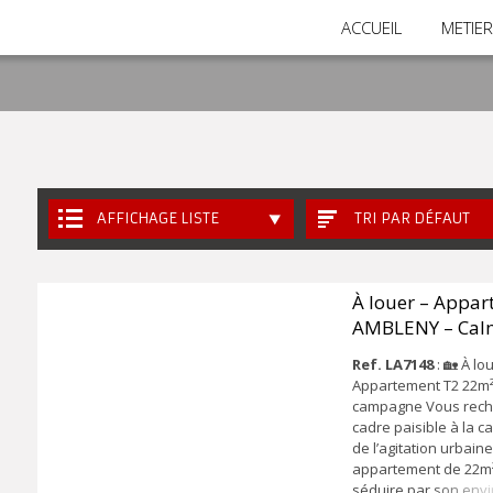
ACCUEIL
METIE
AFFICHAGE LISTE
TRI PAR DÉFAUT
À louer – Appar
AMBLENY – Cal
campagne
Ref. LA7148
: 🏡 À lo
Appartement T2 22m²
campagne Vous rech
cadre paisible à la c
de l’agitation urbaine
appartement de 22m
séduire par son env