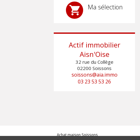
Ma sélection
Actif immobilier
Aisn'Oise
32 rue du Collège
02200
Soissons
soissons@aia.immo
03 23 53 53 26
Achat maison Soissons