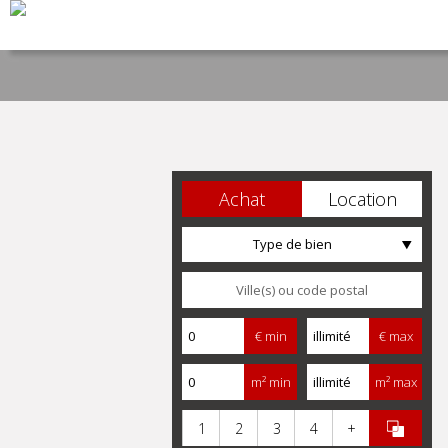
Achat
Location
Type de bien
€ min
€ max
m² min
m² max
1
2
3
4
+