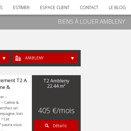
RS
ESTIMER
ESPACE CLIENT
CONTACT
LE BLOG
BIENS À LOUER AMBLENY
AMBLENY
tement T2 A
T2 Ambleny
22.44 m²
me &
uer –
 – Calme &
erchez un
405 €/mois
ampagne, loin
 ? Cet
² saura vous
Détails
ironnement