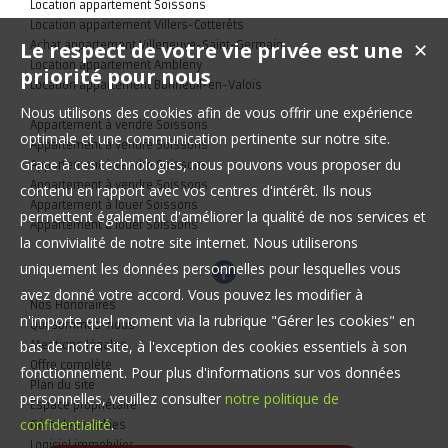
Location appartement Soissons
Location appartement Villers-Cotterêts
Le respect de votre vie privée est une
Achat appartement Villeneuve-Saint-Germain
✕
Location appartement Ambleny
priorité pour nous
Location appartement Bonneuil-en-Valois
Nous utilisons des cookies afin de vous offrir une expérience
Appartement à vendre Soissons
optimale et une communication pertinente sur notre site.
Appartement à vendre Soissons
Grace à ces technologies, nous pouvons vous proposer du
Appartement à vendre Soissons
Appartement à vendre Soissons
contenu en rapport avec vos centres d'intérêt. Ils nous
Appartement à louer Soissons
permettent également d'améliorer la qualité de nos services et
Appartement à louer Soissons
la convivialité de notre site internet. Nous utiliserons
uniquement les données personnelles pour lesquelles vous
avez donné votre accord. Vous pouvez les modifier à
Nos Honoraires
n'importe quel moment via la rubrique "Gérer les cookies" en
Qui sommes-nous
bas de notre site, à l'exception des cookies essentiels à son
Mentions légales
Offre complète
fonctionnement. Pour plus d'informations sur vos données
Plan du site
personnelles, veuillez consulter
notre politique de
Espace propriétaire
confidentialité
.
Gérer les cookies
Logiciel immobilier