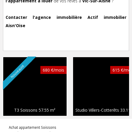
l'appartement à louer
de vos rêves à
Vic-Sur-Aisne
?
Contacter l'agence immobilière Actif immobilier
Aisn'Oise
Nouveauté
680 €/mois
615 €/moi
T3 Soissons
57.55 m²
Studio Villers-Cotterêts
33.11 m²
Achat appartement Soissons